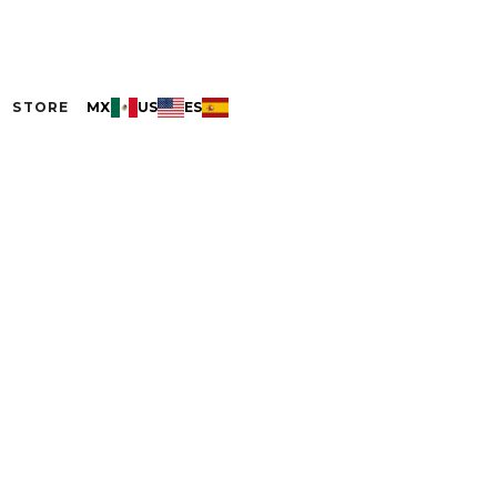
STORE
MX
US
ES