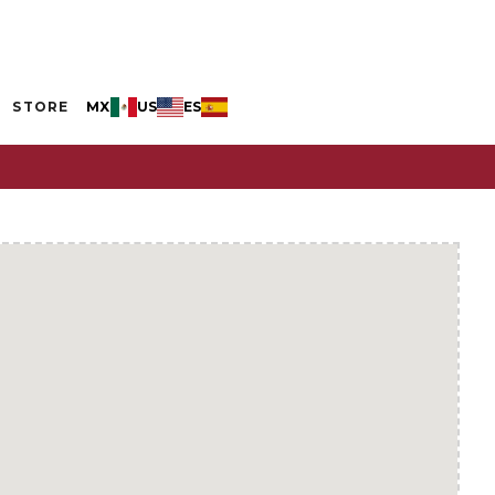
STORE
MX
US
ES