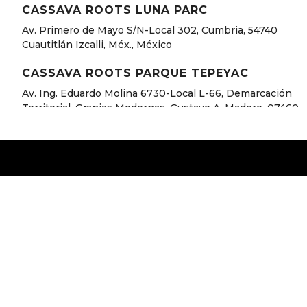
CASSAVA ROOTS LUNA PARC
Av. Primero de Mayo S/N-Local 302, Cumbria, 54740
Cuautitlán Izcalli, Méx., México
CASSAVA ROOTS PARQUE TEPEYAC
Av. Ing. Eduardo Molina 6730-Local L-66, Demarcación
Territorial, Granjas Modernas, Gustavo A. Madero, 07460
Ciudad de México, CDMX, México
CASSAVA ROOTS PATIO MARTÍN CARRERA
Unnamed Road, 15 de Agosto, Gustavo A. Madero, 07058
Ciudad de México, CDMX
CASSAVA ROOTS GALERÍAS PERINORTE
Hacienda de Sierra Vieja 2, Hacienda del Parque, 54769
Cuautitlán Izcalli, Méx., México
Facebook
X
CASSAVA ROOTS ENCUENTRO OCEANÍA
Av. del Peñón 355, Moctezuma 2da Secc, Venustiano