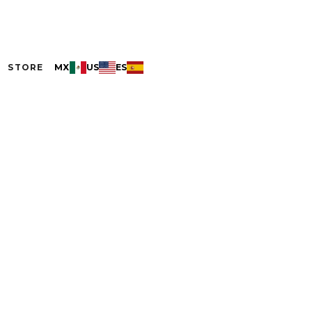
STORE
MX
US
ES