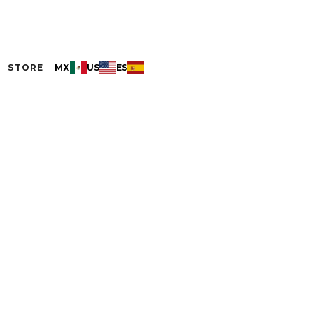
STORE
MX
US
ES