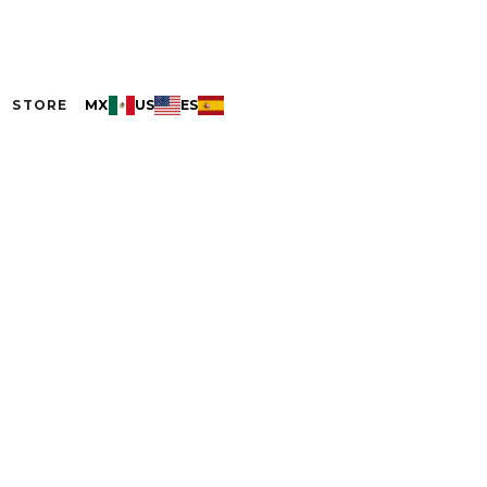
STORE
MX
US
ES