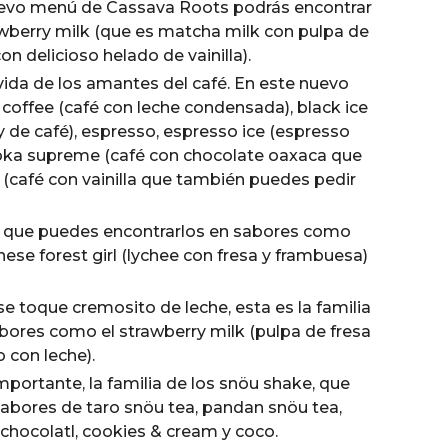
 nuevo menú de Cassava Roots podrás encontrar
awberry milk (que es matcha milk con pulpa de
on delicioso helado de vainilla).
vida de los amantes del café. En este nuevo
coffee (café con leche condensada), black ice
ly de café), espresso, espresso ice (espresso
 moka supreme (café con chocolate oaxaca que
t (café con vainilla que también puedes pedir
s que puedes encontrarlos en sabores como
nese forest girl (lychee con fresa y frambuesa)
se toque cremosito de leche, esta es la familia
abores como el strawberry milk (pulpa de fresa
 con leche).
portante, la familia de los snöu shake, que
sabores de taro snöu tea, pandan snöu tea,
, chocolatl, cookies & cream y coco.