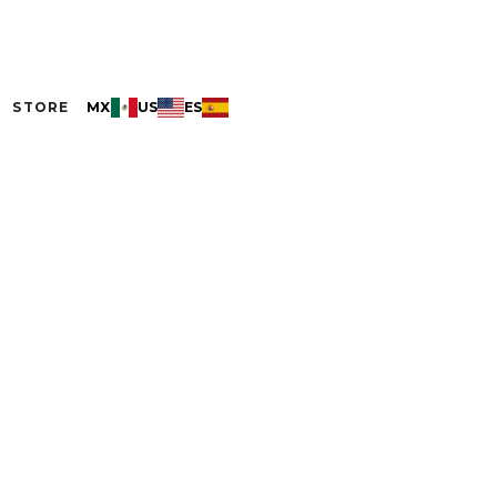
STORE
MX
US
ES