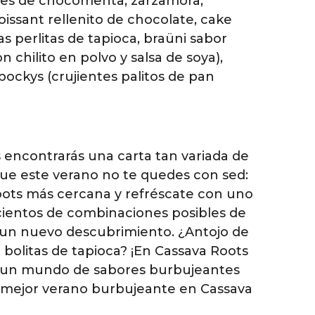
nes de chocomenta, zarzamora,
issant rellenito de chocolate, cake
s perlitas de tapioca, braüni sabor
 chilito en polvo y salsa de soya),
 pockys (crujientes palitos de pan
 encontrarás una carta tan variada de
 que este verano no te quedes con sed:
oots más cercana y refréscate con uno
n cientos de combinaciones posibles de
 es un nuevo descubrimiento. ¿Antojo de
bolitas de tapioca? ¡En Cassava Roots
 y un mundo de sabores burbujeantes
 tu mejor verano burbujeante en Cassava