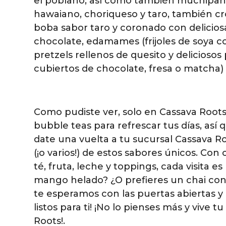
el poblano, así como también muchipa
hawaiano, choriqueso y taro, también cro
boba sabor taro y coronado con deliciosa
chocolate, edamames (frijoles de soya con
pretzels rellenos de quesito y deliciosos
cubiertos de chocolate, fresa o matcha)
Como pudiste ver, solo en Cassava Roots
bubble teas para refrescar tus días, así
date una vuelta a tu sucursal Cassava R
(¡o varios!) de estos sabores únicos. Co
té, fruta, leche y toppings, cada visita
mango helado? ¿O prefieres un chai con 
te esperamos con las puertas abiertas
listos para ti! ¡No lo pienses más y vive
Roots!.