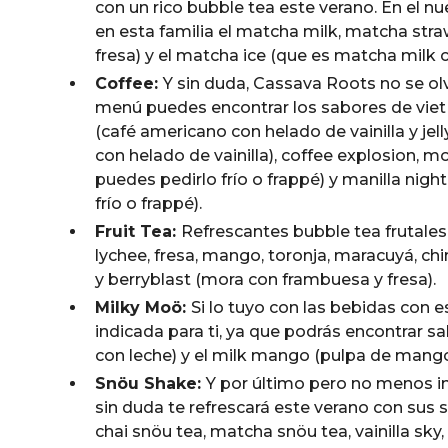
con un rico bubble tea este verano. En el
en esta familia el matcha milk, matcha str
fresa) y el matcha ice (que es matcha milk c
Coffee:
Y sin duda, Cassava Roots no se ol
menú puedes encontrar los sabores de viet 
(café americano con helado de vainilla y jel
con helado de vainilla), coffee explosion,
puedes pedirlo frío o frappé) y manilla nigh
frío o frappé).
Fruit Tea:
Refrescantes bubble tea frutale
lychee, fresa, mango, toronja, maracuyá, chi
y berryblast (mora con frambuesa y fresa).
Milky Moö:
Si lo tuyo con las bebidas con e
indicada para ti, ya que podrás encontrar s
con leche) y el milk mango (pulpa de mango
Snöu Shake:
Y por último pero no menos im
sin duda te refrescará este verano con sus 
chai snöu tea, matcha snöu tea, vainilla sky