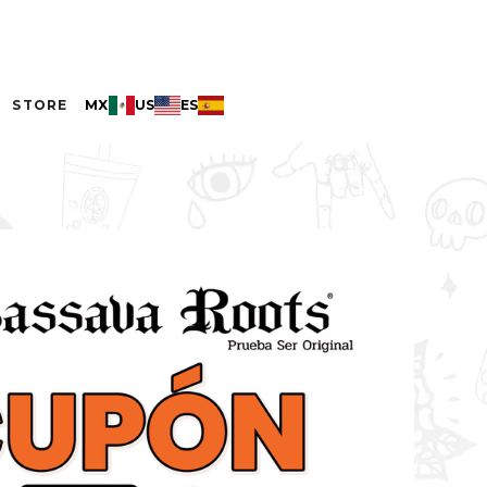
STORE
MX
US
ES