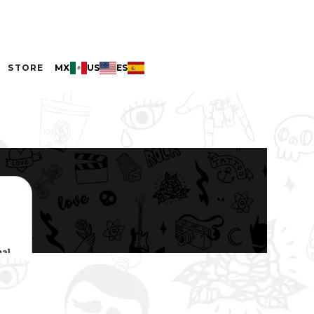
STORE
MX
US
ES