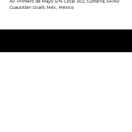
Av. Primero de Mayo S/N-Local 302, Cumbria, 54740
Cuautitlán Izcalli, Méx., México
CASSAVA ROOTS PARQUE TEPEYAC
Av. Ing. Eduardo Molina 6730-Local L-66, Demarcación
Territorial, Granjas Modernas, Gustavo A. Madero, 07460
Ciudad de México, CDMX, México
CASSAVA ROOTS PATIO MARTÍN CARRERA
Unnamed Road, 15 de Agosto, Gustavo A. Madero, 07058
Ciudad de México, CDMX
CASSAVA ROOTS GALERÍAS PERINORTE
Facebook
Instagram
Hacienda de Sierra Vieja 2, Hacienda del Parque, 54769
Cuautitlán Izcalli, Méx., México
CASSAVA ROOTS ENCUENTRO OCEANÍA
Av. del Peñón 355, Moctezuma 2da Secc, Venustiano
Carranza, 15530 Ciudad de México, CDMX, México